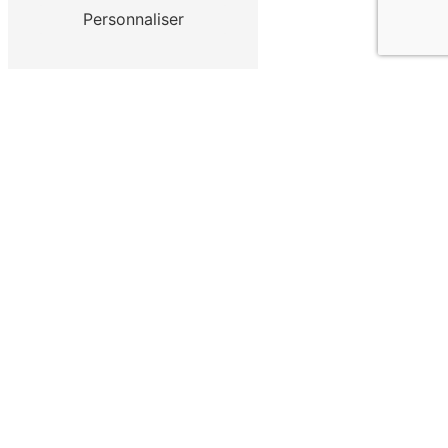
Personnaliser
Téléphone
05 53 79 01 81
E-mail
lepetitgascon47@gmail.com
Contactez-nous