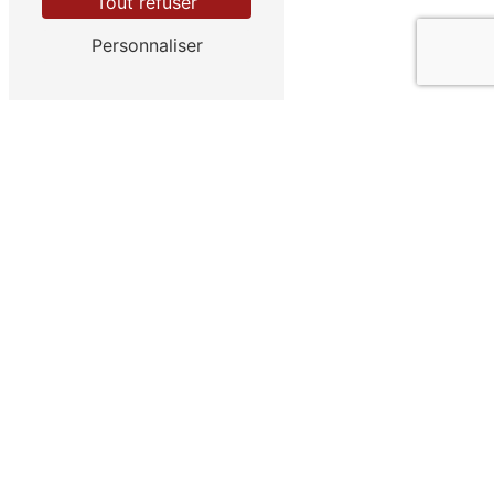
Tout refuser
Personnaliser
Vous n'êtes pas un robot, veuillez répondre à
cette question : combien font huit plus zéro ?
En cochant cette case, j'accepte les conditions
particulières ci-dessous **
ENVOYER