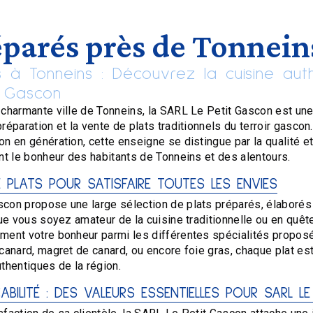
éparés près de Tonnein
s à Tonneins : Découvrez la cuisine aut
t Gascon
 charmante ville de Tonneins, la SARL Le Petit Gascon est une
réparation et la vente de plats traditionnels du terroir gascon
n en génération, cette enseigne se distingue par la qualité et
ant le bonheur des habitants de Tonneins et des alentours.
E PLATS POUR SATISFAIRE TOUTES LES ENVIES
con propose une large sélection de plats préparés, élaborés à
Que vous soyez amateur de la cuisine traditionnelle ou en quêt
ment votre bonheur parmi les différentes spécialités proposée
 canard, magret de canard, ou encore foie gras, chaque plat es
thentiques de la région.
ABILITÉ : DES VALEURS ESSENTIELLES POUR SARL L