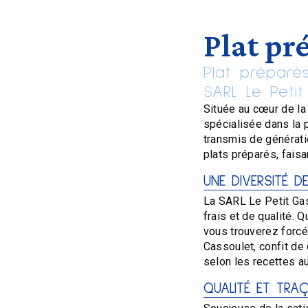
Plat pr
Plat préparé
SARL Le Peti
Située au cœur de la
spécialisée dans la p
transmis de génératio
plats préparés, fais
UNE DIVERSITÉ D
La SARL Le Petit Gas
frais et de qualité. 
vous trouverez forcé
Cassoulet, confit de
selon les recettes au
QUALITÉ ET TRAÇ