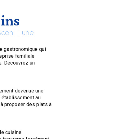
eins
scon : une
te gastronomique qui
eprise familiale
e. Découvrez un
idement devenue une
nt établissement au
 à proposer des plats à
de cuisine