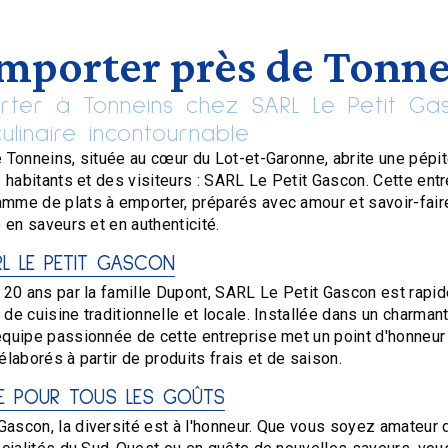
emporter près de Tonn
rter à Tonneins chez SARL Le Petit Ga
linaire incontournable
e Tonneins, située au cœur du Lot-et-Garonne, abrite une pépi
s habitants et des visiteurs : SARL Le Petit Gascon. Cette entr
mme de plats à emporter, préparés avec amour et savoir-fair
e en saveurs et en authenticité.
ARL LE PETIT GASCON
e 20 ans par la famille Dupont, SARL Le Petit Gascon est rap
de cuisine traditionnelle et locale. Installée dans un charma
équipe passionnée de cette entreprise met un point d'honneur
élaborés à partir de produits frais et de saison.
ÉE POUR TOUS LES GOÛTS
ascon, la diversité est à l'honneur. Que vous soyez amateur 