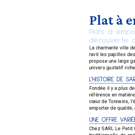
Plat à 
Plats à empo
découverte cu
La charmante ville d
ravit les papilles de
propose une large ga
univers gustatif rich
L'HISTOIRE DE S
Fondée il y a plus d
référence en matière 
cœur de Tonneins, l'
emporter de qualité, 
UNE OFFRE VARI
Chez SARL Le Petit G